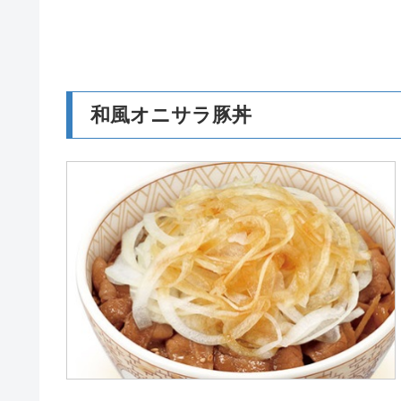
和風オニサラ豚丼