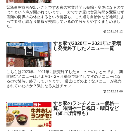
緊急事態宣言が出たことですき家の営業時間も短縮・変更になるので
は？という声が聞かれています。一方ですき家は営業時間を変更せず
酒類の提供のみ休止するという情報も。この辺り自治体など地域によ
って要請が異なり情報が交錯しているので分かりやすくまとめまし
た。
2021.01.12
すき家で2020年～2021年に登場
期間限定商品いつからいつまで？
し発売終了したメニュー一覧
こちらは2020年～2021年に販売終了したメニューのまとめです。 期
間限定メニューはおよそ1～2ヶ月単位で終了して次のメニューにな
るので随時、終了していきます。 過去にどのようなメニューが発売
されていたのか？気になる人はチェッ...
2022.11.06
すき家のランチメニュー価格一
すき家の新メニュー
覧、時間や土日祝日・曜日など
（値上げ情報も）