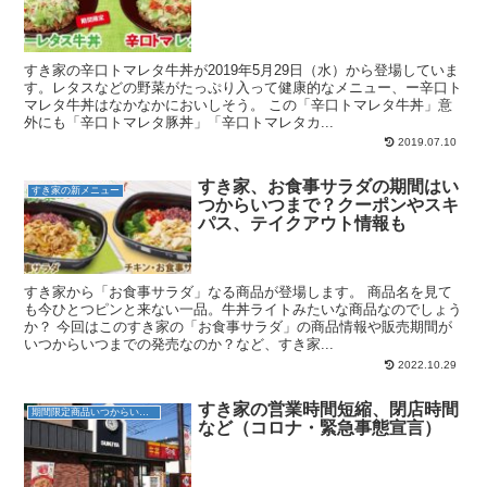
すき家の辛口トマレタ牛丼が2019年5月29日（水）から登場していま
す。レタスなどの野菜がたっぷり入って健康的なメニュー、ー辛口ト
マレタ牛丼はなかなかにおいしそう。 この「辛口トマレタ牛丼」意
外にも「辛口トマレタ豚丼」「辛口トマレタカ...
2019.07.10
すき家、お食事サラダの期間はい
すき家の新メニュー
つからいつまで？クーポンやスキ
パス、テイクアウト情報も
すき家から「お食事サラダ」なる商品が登場します。 商品名を見て
も今ひとつピンと来ない一品。牛丼ライトみたいな商品なのでしょう
か？ 今回はこのすき家の「お食事サラダ」の商品情報や販売期間が
いつからいつまでの発売なのか？など、すき家...
2022.10.29
すき家の営業時間短縮、閉店時間
期間限定商品いつからいつまで？
など（コロナ・緊急事態宣言）