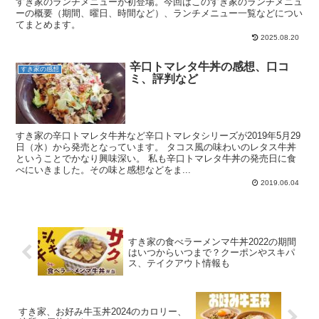
すき家のランチメニューが初登場。今回はこのすき家のランチメニュ
ーの概要（期間、曜日、時間など）、ランチメニュー一覧などについ
てまとめます。
2025.08.20
辛口トマレタ牛丼の感想、口コ
すき家の感想
ミ、評判など
すき家の辛口トマレタ牛丼など辛口トマレタシリーズが2019年5月29
日（水）から発売となっています。 タコス風の味わいのレタス牛丼
ということでかなり興味深い。 私も辛口トマレタ牛丼の発売日に食
べにいきました。その味と感想などをま...
2019.06.04
すき家の食べラーメンマ牛丼2022の期間
はいつからいつまで？クーポンやスキパ
ス、テイクアウト情報も
すき家、お好み牛玉丼2024のカロリー、